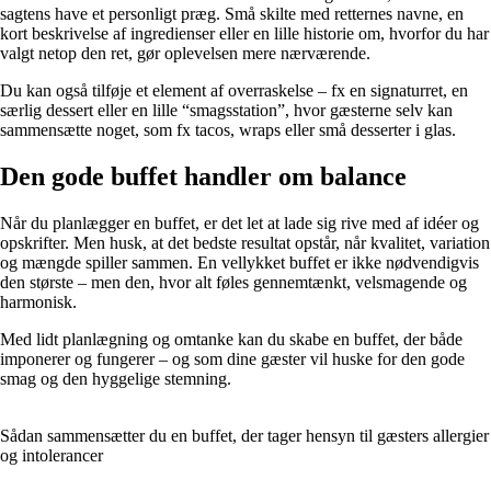
sagtens have et personligt præg. Små skilte med retternes navne, en
kort beskrivelse af ingredienser eller en lille historie om, hvorfor du har
valgt netop den ret, gør oplevelsen mere nærværende.
Du kan også tilføje et element af overraskelse – fx en signaturret, en
særlig dessert eller en lille “smagsstation”, hvor gæsterne selv kan
sammensætte noget, som fx tacos, wraps eller små desserter i glas.
Den gode buffet handler om balance
Når du planlægger en buffet, er det let at lade sig rive med af idéer og
opskrifter. Men husk, at det bedste resultat opstår, når kvalitet, variation
og mængde spiller sammen. En vellykket buffet er ikke nødvendigvis
den største – men den, hvor alt føles gennemtænkt, velsmagende og
harmonisk.
Med lidt planlægning og omtanke kan du skabe en buffet, der både
imponerer og fungerer – og som dine gæster vil huske for den gode
smag og den hyggelige stemning.
Sådan sammensætter du en buffet, der tager hensyn til gæsters allergier
og intolerancer