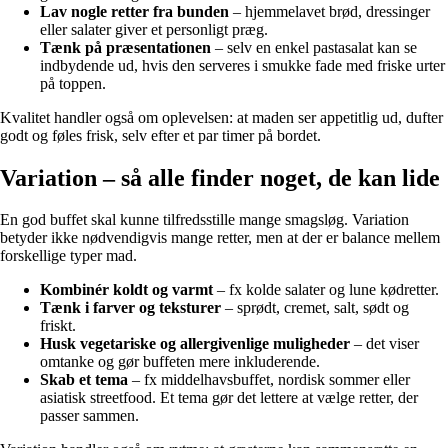
Lav nogle retter fra bunden
– hjemmelavet brød, dressinger
eller salater giver et personligt præg.
Tænk på præsentationen
– selv en enkel pastasalat kan se
indbydende ud, hvis den serveres i smukke fade med friske urter
på toppen.
Kvalitet handler også om oplevelsen: at maden ser appetitlig ud, dufter
godt og føles frisk, selv efter et par timer på bordet.
Variation – så alle finder noget, de kan lide
En god buffet skal kunne tilfredsstille mange smagsløg. Variation
betyder ikke nødvendigvis mange retter, men at der er balance mellem
forskellige typer mad.
Kombinér koldt og varmt
– fx kolde salater og lune kødretter.
Tænk i farver og teksturer
– sprødt, cremet, salt, sødt og
friskt.
Husk vegetariske og allergivenlige muligheder
– det viser
omtanke og gør buffeten mere inkluderende.
Skab et tema
– fx middelhavsbuffet, nordisk sommer eller
asiatisk streetfood. Et tema gør det lettere at vælge retter, der
passer sammen.