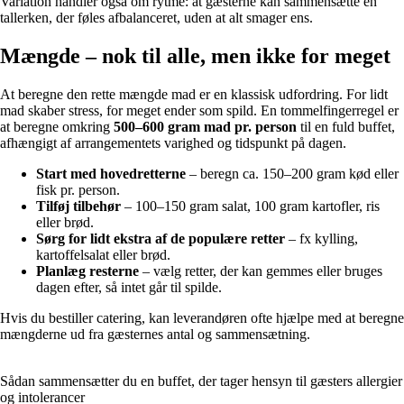
Variation handler også om rytme: at gæsterne kan sammensætte en
tallerken, der føles afbalanceret, uden at alt smager ens.
Mængde – nok til alle, men ikke for meget
At beregne den rette mængde mad er en klassisk udfordring. For lidt
mad skaber stress, for meget ender som spild. En tommelfingerregel er
at beregne omkring
500–600 gram mad pr. person
til en fuld buffet,
afhængigt af arrangementets varighed og tidspunkt på dagen.
Start med hovedretterne
– beregn ca. 150–200 gram kød eller
fisk pr. person.
Tilføj tilbehør
– 100–150 gram salat, 100 gram kartofler, ris
eller brød.
Sørg for lidt ekstra af de populære retter
– fx kylling,
kartoffelsalat eller brød.
Planlæg resterne
– vælg retter, der kan gemmes eller bruges
dagen efter, så intet går til spilde.
Hvis du bestiller catering, kan leverandøren ofte hjælpe med at beregne
mængderne ud fra gæsternes antal og sammensætning.
Sådan sammensætter du en buffet, der tager hensyn til gæsters allergier
og intolerancer