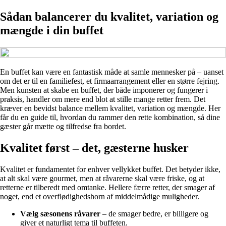
Sådan balancerer du kvalitet, variation og
mængde i din buffet
En buffet kan være en fantastisk måde at samle mennesker på – uanset
om det er til en familiefest, et firmaarrangement eller en større fejring.
Men kunsten at skabe en buffet, der både imponerer og fungerer i
praksis, handler om mere end blot at stille mange retter frem. Det
kræver en bevidst balance mellem kvalitet, variation og mængde. Her
får du en guide til, hvordan du rammer den rette kombination, så dine
gæster går mætte og tilfredse fra bordet.
Kvalitet først – det, gæsterne husker
Kvalitet er fundamentet for enhver vellykket buffet. Det betyder ikke,
at alt skal være gourmet, men at råvarerne skal være friske, og at
retterne er tilberedt med omtanke. Hellere færre retter, der smager af
noget, end et overflødighedshorn af middelmådige muligheder.
Vælg sæsonens råvarer
– de smager bedre, er billigere og
giver et naturligt tema til buffeten.