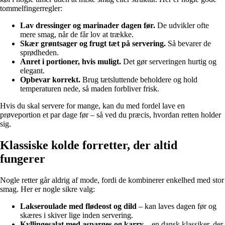
tommelfingerregler:
Lav dressinger og marinader dagen før.
De udvikler ofte
mere smag, når de får lov at trække.
Skær grøntsager og frugt tæt på servering.
Så bevarer de
sprødheden.
Anret i portioner, hvis muligt.
Det gør serveringen hurtig og
elegant.
Opbevar korrekt.
Brug tætsluttende beholdere og hold
temperaturen nede, så maden forbliver frisk.
Hvis du skal servere for mange, kan du med fordel lave en
prøveportion et par dage før – så ved du præcis, hvordan retten holder
sig.
Klassiske kolde forretter, der altid
fungerer
Nogle retter går aldrig af mode, fordi de kombinerer enkelhed med stor
smag. Her er nogle sikre valg:
Lakseroulade med flødeost og dild
– kan laves dagen før og
skæres i skiver lige inden servering.
Kyllingesalat med asparges og karry
– en dansk klassiker, der