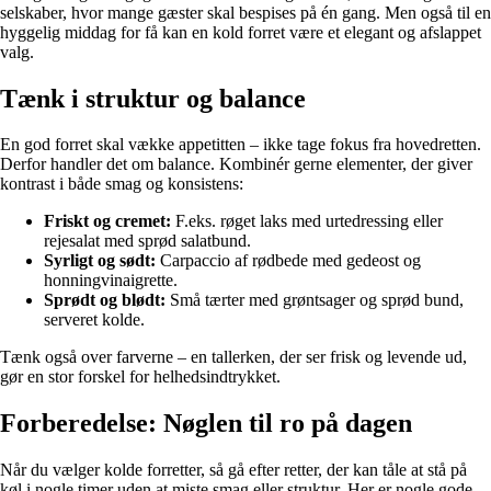
selskaber, hvor mange gæster skal bespises på én gang. Men også til en
hyggelig middag for få kan en kold forret være et elegant og afslappet
valg.
Tænk i struktur og balance
En god forret skal vække appetitten – ikke tage fokus fra hovedretten.
Derfor handler det om balance. Kombinér gerne elementer, der giver
kontrast i både smag og konsistens:
Friskt og cremet:
F.eks. røget laks med urtedressing eller
rejesalat med sprød salatbund.
Syrligt og sødt:
Carpaccio af rødbede med gedeost og
honningvinaigrette.
Sprødt og blødt:
Små tærter med grøntsager og sprød bund,
serveret kolde.
Tænk også over farverne – en tallerken, der ser frisk og levende ud,
gør en stor forskel for helhedsindtrykket.
Forberedelse: Nøglen til ro på dagen
Når du vælger kolde forretter, så gå efter retter, der kan tåle at stå på
køl i nogle timer uden at miste smag eller struktur. Her er nogle gode