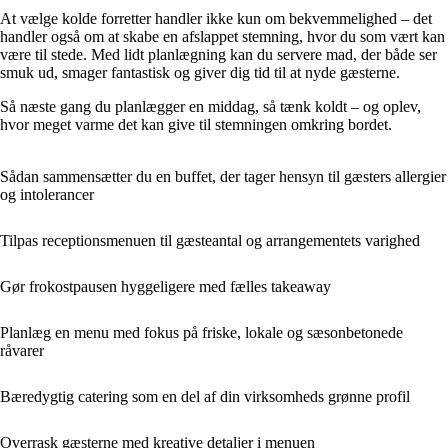
At vælge kolde forretter handler ikke kun om bekvemmelighed – det
handler også om at skabe en afslappet stemning, hvor du som vært kan
være til stede. Med lidt planlægning kan du servere mad, der både ser
smuk ud, smager fantastisk og giver dig tid til at nyde gæsterne.
Så næste gang du planlægger en middag, så tænk koldt – og oplev,
hvor meget varme det kan give til stemningen omkring bordet.
Sådan sammensætter du en buffet, der tager hensyn til gæsters allergier
og intolerancer
Tilpas receptionsmenuen til gæsteantal og arrangementets varighed
Gør frokostpausen hyggeligere med fælles takeaway
Planlæg en menu med fokus på friske, lokale og sæsonbetonede
råvarer
Bæredygtig catering som en del af din virksomheds grønne profil
Overrask gæsterne med kreative detaljer i menuen