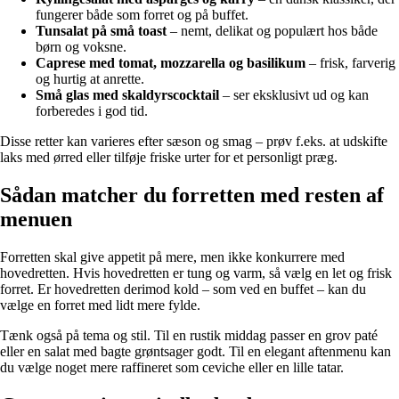
fungerer både som forret og på buffet.
Tunsalat på små toast
– nemt, delikat og populært hos både
børn og voksne.
Caprese med tomat, mozzarella og basilikum
– frisk, farverig
og hurtig at anrette.
Små glas med skaldyrscocktail
– ser eksklusivt ud og kan
forberedes i god tid.
Disse retter kan varieres efter sæson og smag – prøv f.eks. at udskifte
laks med ørred eller tilføje friske urter for et personligt præg.
Sådan matcher du forretten med resten af
menuen
Forretten skal give appetit på mere, men ikke konkurrere med
hovedretten. Hvis hovedretten er tung og varm, så vælg en let og frisk
forret. Er hovedretten derimod kold – som ved en buffet – kan du
vælge en forret med lidt mere fylde.
Tænk også på tema og stil. Til en rustik middag passer en grov paté
eller en salat med bagte grøntsager godt. Til en elegant aftenmenu kan
du vælge noget mere raffineret som ceviche eller en lille tatar.