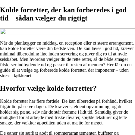
Kolde forretter, der kan forberedes i god
tid – sådan vælger du rigtigt
Når du planlægger en middag, en reception eller et større arrangement,
kan kolde forretter være din bedste ven. De kan laves i god tid, kræver
minimal tilberedning lige inden servering og giver dig ro til at nyde
selskabet. Men hvordan vælger du de rette retter, så de både smager
frisk, ser indbydende ud og passer til resten af menuen? Her får du en
guide til at vælge og forberede kolde forretter, der imponerer – uden
stress i køkkenet.
Hvorfor vælge kolde forretter?
Kolde forretter har flere fordele. De kan tilberedes på forhånd, hvilket
frigør tid på selve dagen. De kræver sjældent opvarmning, og de
holder sig pæne, selv når de står fremme i lidt tid. Samtidig giver de
mulighed for at arbejde med friske råvarer, sprøde teksturer og lette
smage, der vækker appetitten uden at mætte for meget.
De egner sig særligt godt til sommerarrangementer, buffeter og