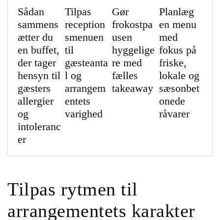
Sådan
Tilpas
Gør
Planlæg
sammens
reception
frokostpa
en menu
ætter du
smenuen
usen
med
en buffet,
til
hyggelige
fokus på
der tager
gæsteanta
re med
friske,
hensyn til
l og
fælles
lokale og
gæsters
arrangem
takeaway
sæsonbet
allergier
entets
onede
og
varighed
råvarer
intoleranc
er
Tilpas rytmen til
arrangementets karakter